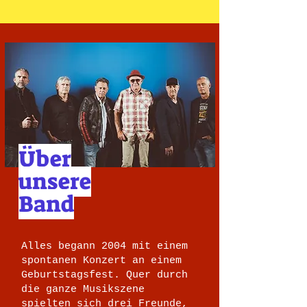
Über
unsere
Band
Alles begann 2004 mit einem
spontanen Konzert an einem
Geburtstagsfest. Quer durch
die ganze Musikszene
spielten sich drei Freunde,