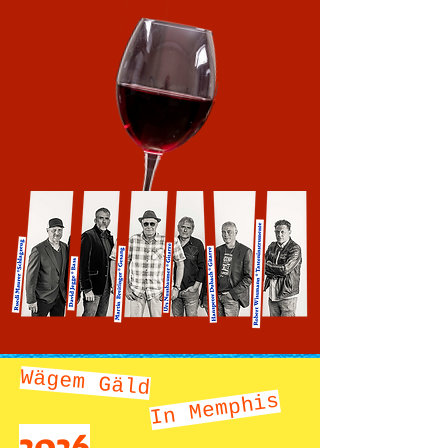
Wägem Gäld
In Memphis
2026