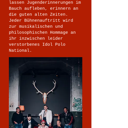
lassen Jugenderinnerungen im
Bauch aufleben, erinnern an
die guten alten Zeiten.
Jeder Bühnenauftritt wird
zur musikalischen und
philosophischen Hommage an
ihr inzwischen leider
verstorbenes Idol Polo
National.