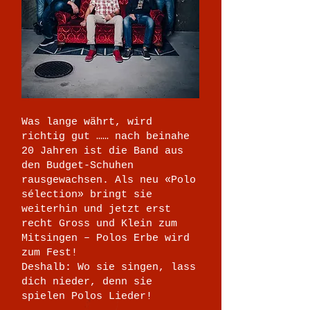
Was lange währt, wird
richtig gut …… nach beinahe
20 Jahren ist die Band aus
den Budget-Schuhen
rausgewachsen. Als neu «Polo
sélection» bringt sie
weiterhin und jetzt erst
recht Gross und Klein zum
Mitsingen – Polos Erbe wird
zum Fest!
Deshalb: Wo sie singen, lass
dich nieder, denn sie
spielen Polos Lieder!